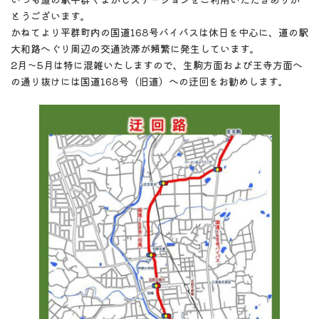
新
日
とうございます。
時
かねてより平群町内の国道168号バイパスは休日を中心に、道の駅
:
大和路へぐり周辺の交通渋滞が頻繁に発生しています。
2月～5月は特に混雑いたしますので、生駒方面および王寺方面へ
の通り抜けには国道168号（旧道）への迂回をお勧めします。