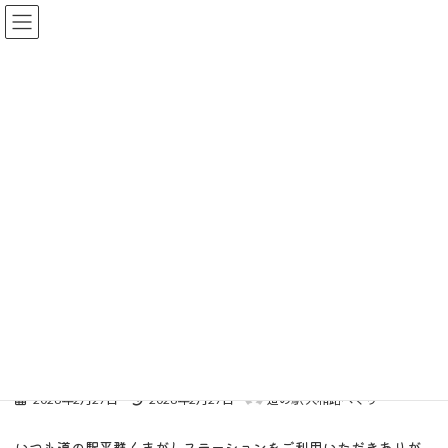
コ
ナ
ン
ビ
テ
ゲ
ン
ー
HOME
更新情報
お知らせ
ブログ
ツ
シ
国道168号バイパス混雑に関して、旧道利用のおすすめ
へ
ョ
ス
ン
キ
に
ッ
移
プ
動
国道168号バイパス混雑に関し
て、旧道利用のおすすめ
最
2026年2月27日
2026年2月27日
道の駅 大和路へぐり
終
更
いつも道の駅平群くまがしステーションをご利用いただきありが