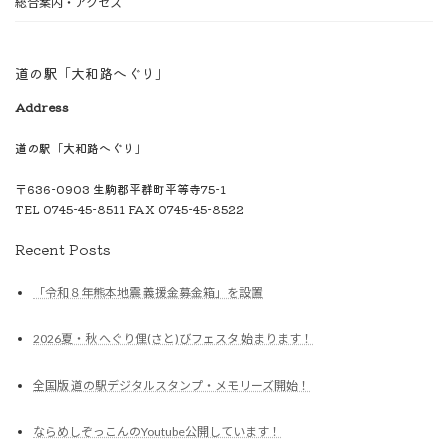
総合案内・アクセス
道の駅「大和路へぐり」
Address
道の駅「大和路へぐり」
〒636-0903 生駒郡平群町平等寺75-1
TEL 0745-45-8511 FAX 0745-45-8522
Recent Posts
「令和８年熊本地震 義援金募金箱」を設置
2026夏・秋 へぐり俚(さと)びフェスタ 始まります！
全国版 道の駅デジタルスタンプ・メモリーズ開始！
ならめしぞっこんのYoutube公開しています！