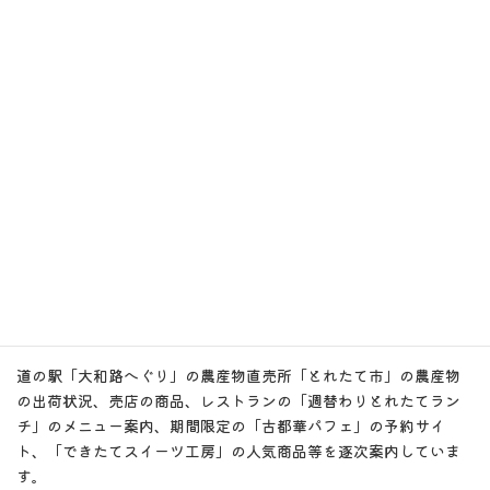
である農業の振興を柱に各種事業を展開し、地域の発展を目指し
ています。
外部リンク
Facebook
道の駅「大和路へぐり」の農産物直売所「とれたて市」の農産物
の出荷状況、売店の商品、レストランの「週替わりとれたてラン
チ」のメニュー案内、期間限定の「古都華パフェ」の予約サイ
ト、「できたてスイーツ工房」の人気商品等を逐次案内していま
す。